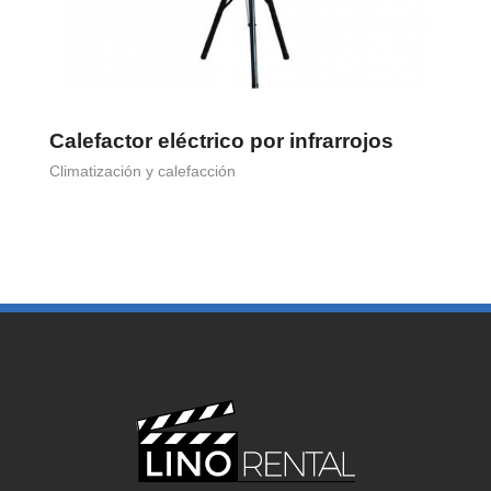
Calefactor eléctrico por infrarrojos
C
Climatización y calefacción
Cl